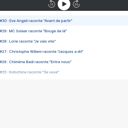
#30 : Eve Angeli raconte "Avant de partir"
#29 : MC Solaar raconte "Bouge de là"
28 : Lorie raconte "Je vais vite"
#27 : Christophe Willem raconte "Jacques a dit"
#26 : Chimène Badi raconte "Entre nous"
#25 : Indochine raconte "3e sexe"
#24 : Zaho raconte "C'est chelou"
#23 : Patrick Bruel raconte "Au café des délices"
#22 : Kyo raconte "Le chemin"
#21 : Nolwenn Leroy raconte "Cassé"
#20 : Patrick Hernandez raconte "Born to be alive"