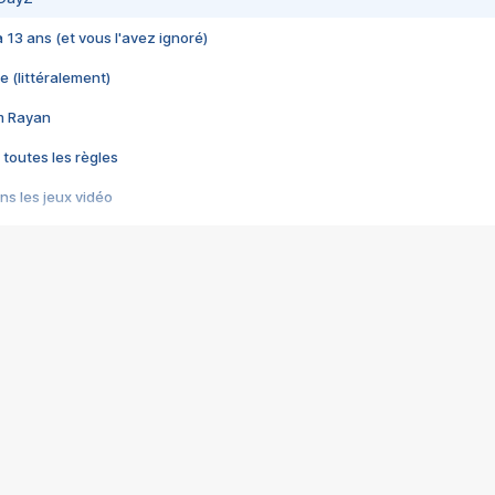
 a 13 ans (et vous l'avez ignoré)
e (littéralement)
im Rayan
 toutes les règles
s les jeux vidéo
us choquant de Rockstar ? - Le scandale BULLY
e plus moche de Steam
du RÊVE tourne au CAUCHEMAR
pendant 8 heures
it… à tort
umiliés par un jeu vidéo
ire - Final Fantasy 8