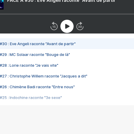
FACE A #30 : Eve Angeli raconte "Avant de partir"
#30 : Eve Angeli raconte "Avant de partir"
#29 : MC Solaar raconte "Bouge de là"
28 : Lorie raconte "Je vais vite"
#27 : Christophe Willem raconte "Jacques a dit"
#26 : Chimène Badi raconte "Entre nous"
#25 : Indochine raconte "3e sexe"
#24 : Zaho raconte "C'est chelou"
#23 : Patrick Bruel raconte "Au café des délices"
#22 : Kyo raconte "Le chemin"